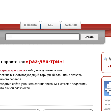
IT-работа
SSL
Аукцион
W
«раз-два-три»!
т просто как
зарегистрировать
свободное доменное имя.
остинг, выбрав подходящий тарифный план или заказать
енного сервера.
оздание сайта у нашего специалиста. Мы можем предложить
йта любой сложности.
пода
регис
шанс