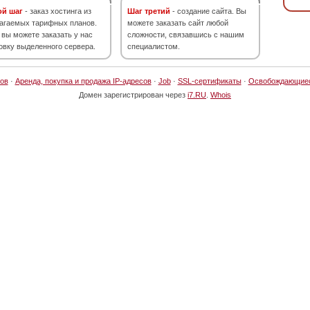
ой шаг
- заказ хостинга из
Шаг третий
- создание сайта. Вы
агаемых тарифных планов.
можете заказать сайт любой
 вы можете заказать у нас
сложности, связавшись с нашим
овку выделенного сервера.
специалистом.
ов
·
Аренда, покупка и продажа IP-адресов
·
Job
·
SSL-сертификаты
·
Освобождающие
Домен зарегистрирован через
i7.RU
.
Whois