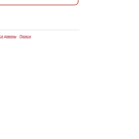
ся домены
·
Прокси