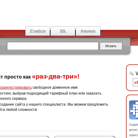
IT-работа
SSL
Аукцион
W
«раз-два-три»!
т просто как
зарегистрировать
свободное доменное имя.
остинг, выбрав подходящий тарифный план или заказать
енного сервера.
оздание сайта у нашего специалиста. Мы можем предложить
йта любой сложности.
пода
регис
шанс