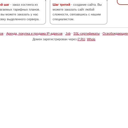
ой шаг
- заказ хостинга из
Шаг третий
- создание сайта. Вы
агаемых тарифных планов.
можете заказать сайт любой
 вы можете заказать у нас
сложности, связавшись с нашим
овку выделенного сервера.
специалистом.
ов
·
Аренда, покупка и продажа IP-адресов
·
Job
·
SSL-сертификаты
·
Освобождающие
Домен зарегистрирован через
i7.RU
.
Whois