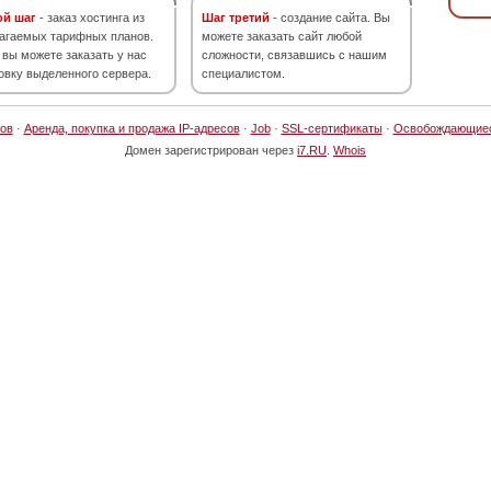
ой шаг
- заказ хостинга из
Шаг третий
- создание сайта. Вы
агаемых тарифных планов.
можете заказать сайт любой
 вы можете заказать у нас
сложности, связавшись с нашим
овку выделенного сервера.
специалистом.
ов
·
Аренда, покупка и продажа IP-адресов
·
Job
·
SSL-сертификаты
·
Освобождающие
Домен зарегистрирован через
i7.RU
.
Whois