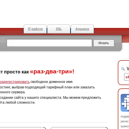
IT-работа
SSL
Аукцион
W
«раз-два-три»!
т просто как
зарегистрировать
свободное доменное имя.
остинг, выбрав подходящий тарифный план или заказать
енного сервера.
оздание сайта у нашего специалиста. Мы можем предложить
йта любой сложности.
пода
регис
шанс