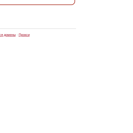
ся домены
·
Прокси