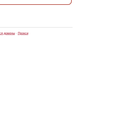
ся домены
·
Прокси