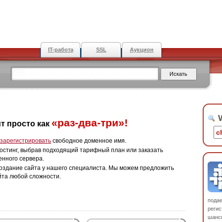
IT-работа
SSL
Аукцион
W
«раз-два-три»!
т просто как
зарегистрировать
свободное доменное имя.
остинг, выбрав подходящий тарифный план или заказать
енного сервера.
оздание сайта у нашего специалиста. Мы можем предложить
йта любой сложности.
пода
регис
шанс