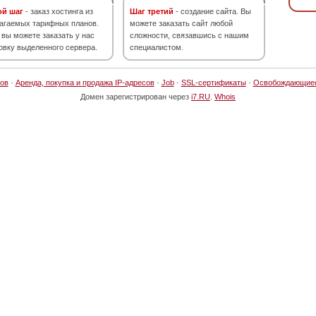
ой шаг
- заказ хостинга из
Шаг третий
- создание сайта. Вы
агаемых тарифных планов.
можете заказать сайт любой
 вы можете заказать у нас
сложности, связавшись с нашим
овку выделенного сервера.
специалистом.
ов
·
Аренда, покупка и продажа IP-адресов
·
Job
·
SSL-сертификаты
·
Освобождающие
Домен зарегистрирован через
i7.RU
.
Whois