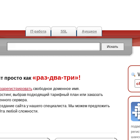
IT-работа
SSL
Аукцион
W
«раз-два-три»!
т просто как
зарегистрировать
свободное доменное имя.
остинг, выбрав подходящий тарифный план или заказать
енного сервера.
оздание сайта у нашего специалиста. Мы можем предложить
йта любой сложности.
пода
регис
шанс