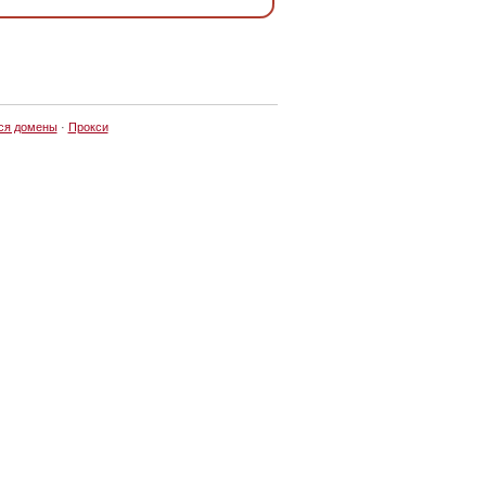
ся домены
·
Прокси