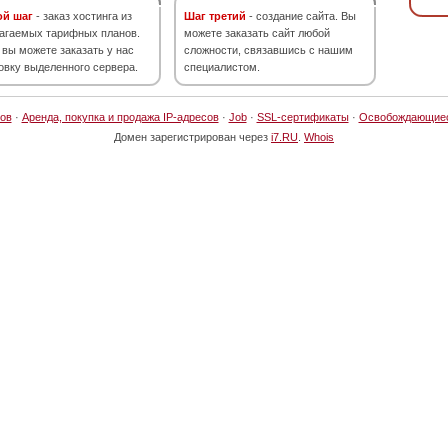
ой шаг
- заказ хостинга из
Шаг третий
- создание сайта. Вы
агаемых тарифных планов.
можете заказать сайт любой
 вы можете заказать у нас
сложности, связавшись с нашим
овку выделенного сервера.
специалистом.
ов
·
Аренда, покупка и продажа IP-адресов
·
Job
·
SSL-сертификаты
·
Освобождающие
Домен зарегистрирован через
i7.RU
.
Whois