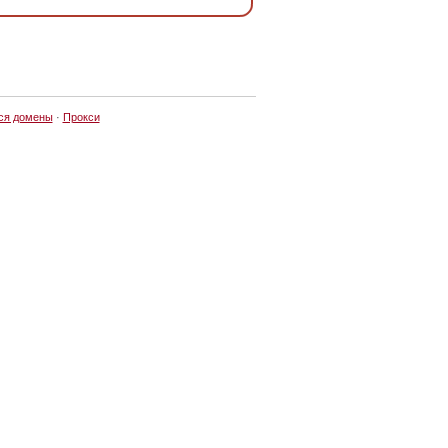
ся домены
·
Прокси