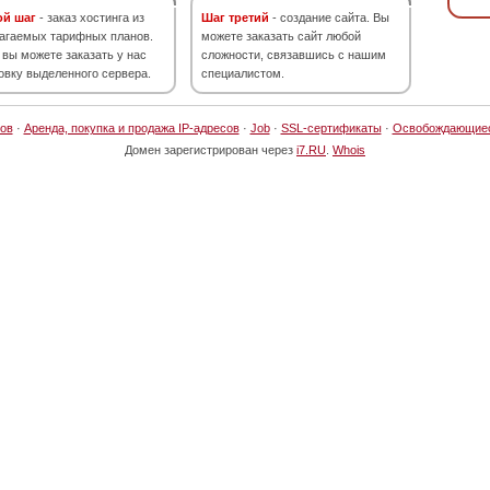
ой шаг
- заказ хостинга из
Шаг третий
- создание сайта. Вы
агаемых тарифных планов.
можете заказать сайт любой
 вы можете заказать у нас
сложности, связавшись с нашим
овку выделенного сервера.
специалистом.
ов
·
Аренда, покупка и продажа IP-адресов
·
Job
·
SSL-сертификаты
·
Освобождающие
Домен зарегистрирован через
i7.RU
.
Whois