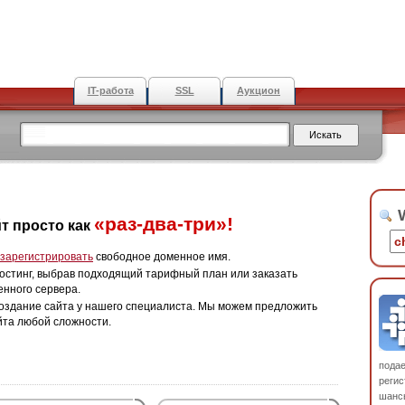
IT-работа
SSL
Аукцион
W
«раз-два-три»!
т просто как
зарегистрировать
свободное доменное имя.
остинг, выбрав подходящий тарифный план или заказать
енного сервера.
оздание сайта у нашего специалиста. Мы можем предложить
йта любой сложности.
пода
регис
шанс